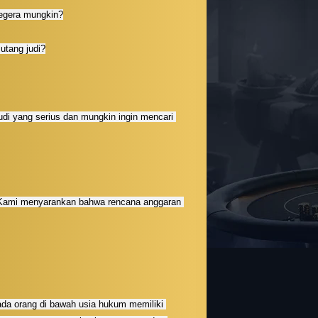
egera mungkin?

tang judi?

i yang serius dan mungkin ingin mencari 
. Kami menyarankan bahwa rencana anggaran 
a orang di bawah usia hukum memiliki 