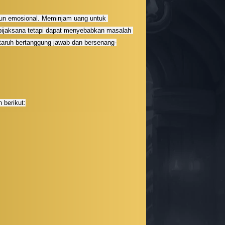
pun emosional. Meminjam uang untuk 
bijaksana tetapi dapat menyebabkan masalah 
rtaruh bertanggung jawab dan bersenang-
berikut:
