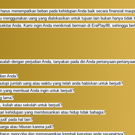
ah harus menempatkan beban pada kehidupan Anda baik secara finansial mau
u menggunakan uang yang dialokasikan untuk tujuan lain bukan hanya tidak 
i sekitar Anda. Kami ingin Anda menikmati bermain di EraPlay88, sehingga be
alah dengan perjudian Anda, tanyakan pada diri Anda pertanyaan-pertanyaan 
dian Anda?

tupi jumlah uang atau waktu yang telah anda habiskan untuk berjudi?

n yang membuat Anda ingin untuk berjudi?

g lama?

, kuliah atau sekolah untuk berjudi?

 dari kehidupan yang membosankan atau hidup tidak bahagia?

di' pada hal lain?

arga atau hiburan karena judi?

a harus mencoba dan memenangkan kembali kerugian anda secepatnya?
