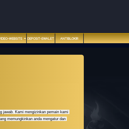
VIDEO-WEBSITE
DEPOSIT-EWALET
ANTIBLOKIR
g jawab. Kami mengizinkan pemain kami 
yang memungkinkan anda mengatur dan 