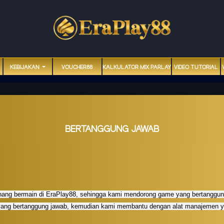
KEBIJAKAN
VOUCHER88
KALKULATOR MIX PARLAY
VIDEO TUTORIAL
BERTANGGUNG JAWAB
nang bermain di EraPlay88, sehingga kami mendorong game yang bertanggun
yang bertanggung jawab, kemudian kami membantu dengan alat manajemen 